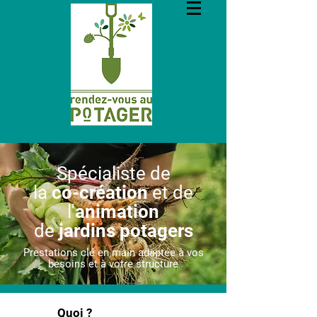
Spécialiste de
la
co-création
et de
l'
animation
de
jardins potagers
Prestations clé en main adaptée à vos
besoins et à votre structure
Quoi ?